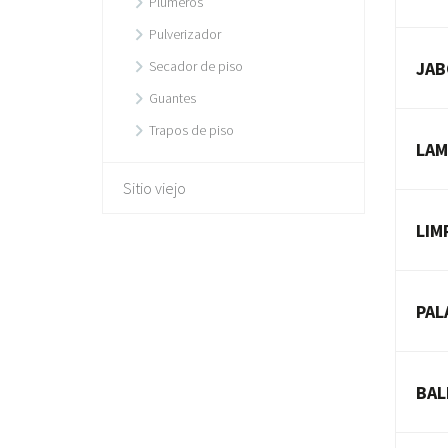
Plumeros
Pulverizador
JAB
Secador de piso
Guantes
Trapos de piso
LAM
Sitio viejo
LIM
PAL
BAL