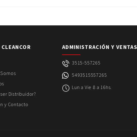
 CLEANCOR
ADMINISTRACIÓN Y VENTA
3515-557265
 Somos
5493515557265
os
Lun a Vie 8 a 16hs.
ser Distribuidor?
n y Contacto