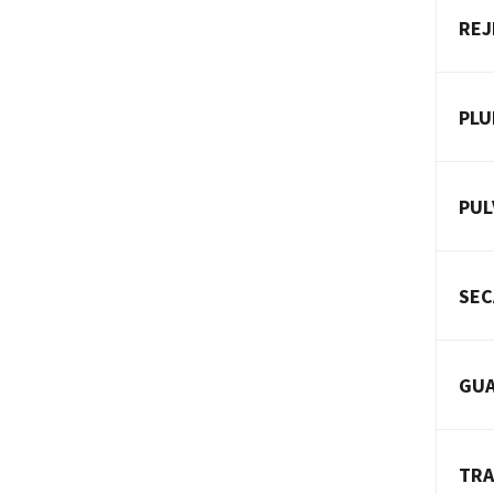
REJ
PL
PUL
SEC
GU
TRA