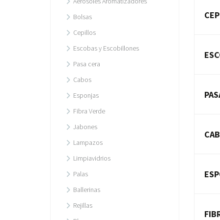
Aerosoles Aromatizadores
CEP
Bolsas
Cepillos
Escobas y Escobillones
ESC
Pasa cera
Cabos
PAS
Esponjas
Fibra Verde
Jabones
CA
Lampazos
Limpiavidrios
ESP
Palas
Ballerinas
Rejillas
FIB