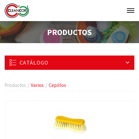
Men
Clean
PRODUCTOS
Cor
CATÁLOGO
Productos
Varios
Cepillos