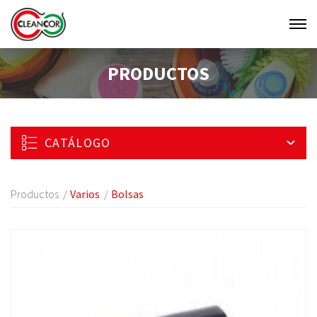
Men
Clean
PRODUCTOS
Cor
CATÁLOGO
Productos
Varios
Bolsas